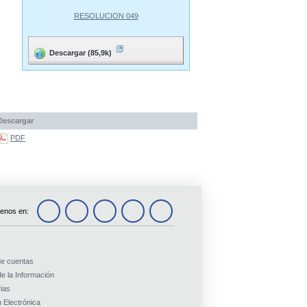
RESOLUCION 049
Descargar (85,9k)
Descargar
PDF
enos en:
de cuentas
e la Información
ias
 Electrónica