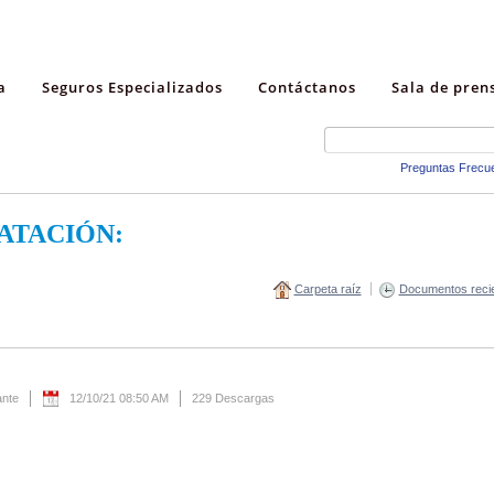
a
Seguros Especializados
Contáctanos
Sala de pren
Preguntas Frecu
ATACIÓN:
Carpeta raíz
Documentos reci
ante
12/10/21 08:50 AM
229 Descargas