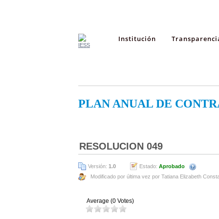
Institución
Transparenci
PLAN ANUAL DE CONTR
RESOLUCION 049
Versión:
1.0
Estado:
Aprobado
Modificado por última vez por Tatiana Elizabeth Const
Average (0 Votes)