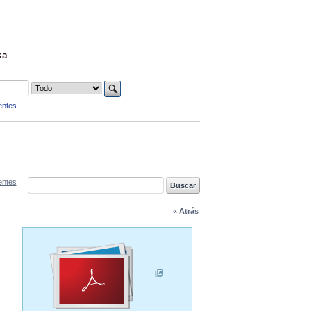
sa
entes
entes
« Atrás