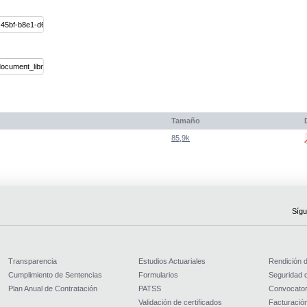
Tamaño
85,9k
Sígu
Transparencia
Estudios Actuariales
Rendición 
Cumplimiento de Sentencias
Formularios
Seguridad d
Plan Anual de Contratación
PATSS
Convocator
Validación de certificados
Facturación