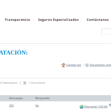
Transparencia
Seguros Especializados
Contáctanos
ATACIÓN:
Carpeta raíz
Documentos reci
0 Subcarpetas
1 Documento
Descargas
Bloqueado
(Abre una nueva venta
283
No
Descargar (103,6k)