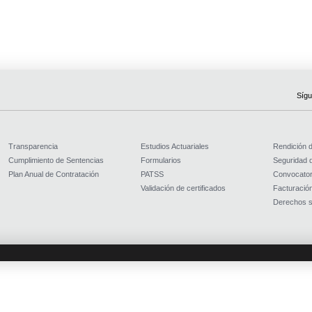
Sígu
Transparencia
Estudios Actuariales
Rendición 
Cumplimiento de Sentencias
Formularios
Seguridad d
Plan Anual de Contratación
PATSS
Convocator
Validación de certificados
Facturación
Derechos s