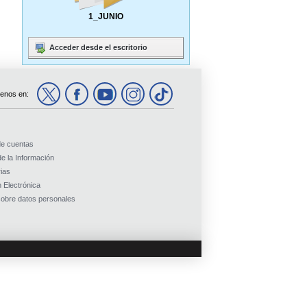
1_JUNIO
Acceder desde el escritorio
enos en:
de cuentas
e la Información
ias
 Electrónica
obre datos personales