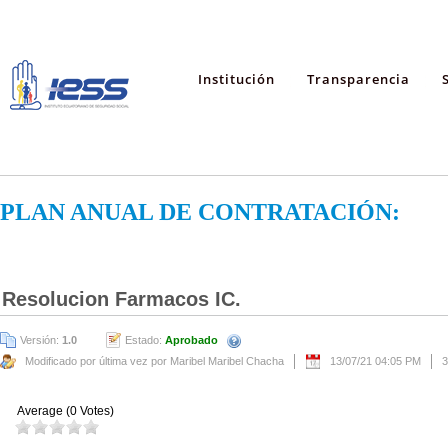
Institución
Transparencia
PLAN ANUAL DE CONTRATACIÓN:
Resolucion Farmacos IC.
Versión:
1.0
Estado:
Aprobado
Modificado por última vez por Maribel Maribel Chacha
13/07/21 04:05 PM
3
Average (0 Votes)