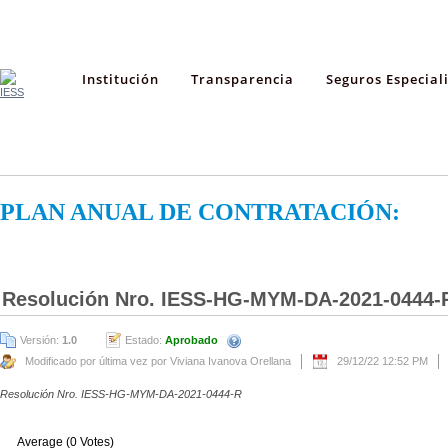
Institución
Transparencia
Seguros Especial
PLAN ANUAL DE CONTRATACIÓN:
Resolución Nro. IESS-HG-MYM-DA-2021-0444-
Versión:
1.0
Estado:
Aprobado
Modificado por última vez por Viviana Ivanova Orellana
29/12/22 12:52 PM
Resolución Nro. IESS-HG-MYM-DA-2021-0444-R
Average (0 Votes)