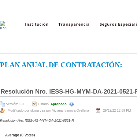
Institución
Transparencia
Seguros Especial
PLAN ANUAL DE CONTRATACIÓN:
Resolución Nro. IESS-HG-MYM-DA-2021-0521-
Versión:
1.0
Estado:
Aprobado
Modificado por última vez por Viviana Ivanova Orellana
29/12/22 12:59 PM
Resolución Nro. IESS-HG-MYM-DA-2021-0521-R
Average (0 Votes)