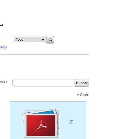
sa
entes
entes
« Atrás