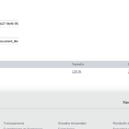
Tamaño
138,9k
Sígu
Transparencia
Estudios Actuariales
Rendición 