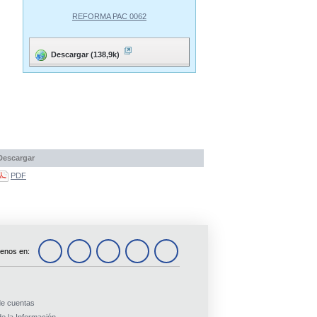
REFORMA PAC 0062
Descargar (138,9k)
Descargar
PDF
enos en:
de cuentas