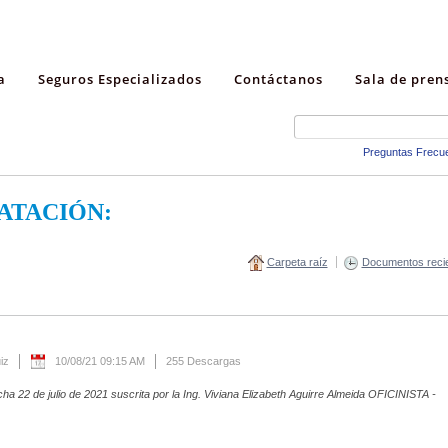
a
Seguros Especializados
Contáctanos
Sala de pren
Preguntas Frecu
ATACIÓN:
Carpeta raíz
Documentos reci
iz
10/08/21 09:15 AM
255 Descargas
22 de julio de 2021 suscrita por la Ing. Viviana Elizabeth Aguirre Almeida OFICINISTA -