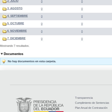
2_JULIO
0
0
3_AGOSTO
0
0
4_SEPTIEMBRE
0
0
5_OCTUBRE
0
0
6_NOVIEMBRE
0
0
7_DICIEMBRE
0
0
Mostrando 7 resultados.
Documentos
No hay documentos en esta carpeta.
Transparencia
Cumplimiento de Sentencias
Plan Anual de Contratación