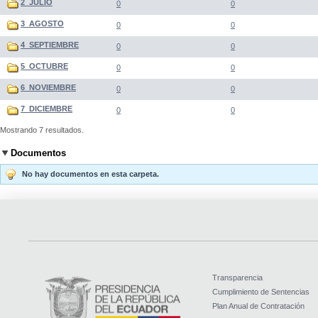
2_JULIO
0
0
3_AGOSTO
0
0
4_SEPTIEMBRE
0
0
5_OCTUBRE
0
0
6_NOVIEMBRE
0
0
7_DICIEMBRE
0
0
Mostrando 7 resultados.
Documentos
No hay documentos en esta carpeta.
Transparencia
Cumplimiento de Sentencias
Plan Anual de Contratación