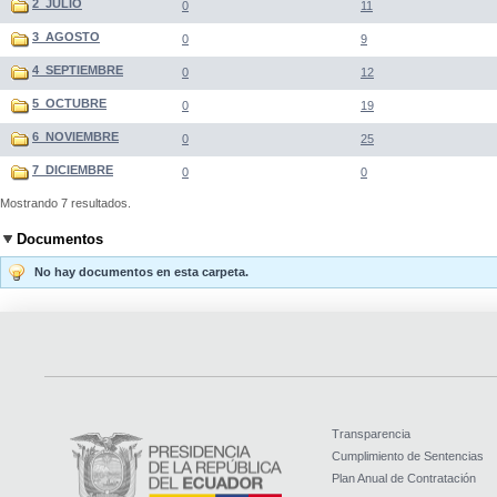
2_JULIO
0
11
3_AGOSTO
0
9
4_SEPTIEMBRE
0
12
5_OCTUBRE
0
19
6_NOVIEMBRE
0
25
7_DICIEMBRE
0
0
Mostrando 7 resultados.
Documentos
No hay documentos en esta carpeta.
Transparencia
Cumplimiento de Sentencias
Plan Anual de Contratación