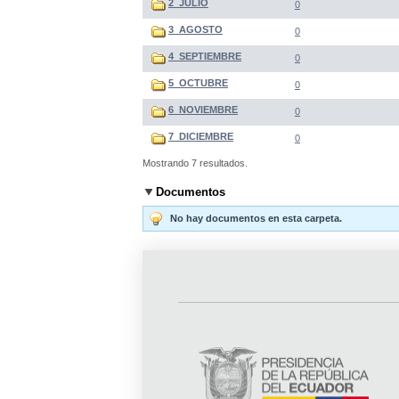
2_JULIO
0
3_AGOSTO
0
4_SEPTIEMBRE
0
5_OCTUBRE
0
6_NOVIEMBRE
0
7_DICIEMBRE
0
Mostrando 7 resultados.
Documentos
No hay documentos en esta carpeta.