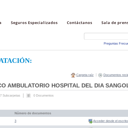
a
Seguros Especializados
Contáctanos
Sala de pren
Preguntas Frecu
ATACIÓN:
Carpeta raíz
Documentos reci
CO AMBULATORIO HOSPITAL DEL DIA SANGO
7 Subcarpetas
0 Documentos
Número de documentos
3
Acceder desde el escrito