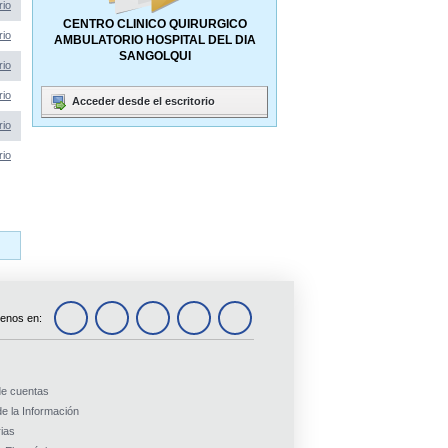
rio
CENTRO CLINICO QUIRURGICO
rio
AMBULATORIO HOSPITAL DEL DIA
SANGOLQUI
rio
rio
Acceder desde el escritorio
rio
rio
enos en:
de cuentas
e la Información
ias