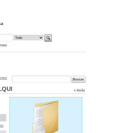
sa
entes
entes
LQUI
« Atrás
rio