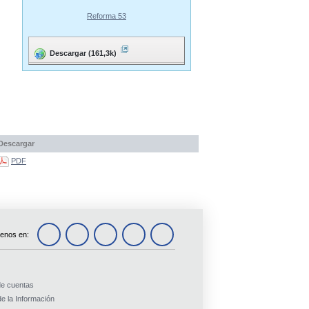
Reforma 53
Descargar (161,3k)
Descargar
PDF
enos en:
de cuentas
e la Información