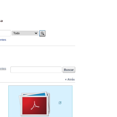
sa
entes
entes
« Atrás