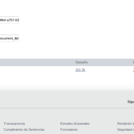
Tamaño
161,3k
Sígu
Transparencia
Estudios Actuariales
Rendición 
Cumplimiento de Sentencias
Formularios
Seguridad d