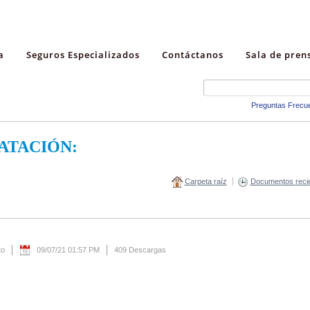
a
Seguros Especializados
Contáctanos
Sala de pren
Preguntas Frecu
ATACIÓN:
Carpeta raíz
Documentos reci
to
09/07/21 01:57 PM
409 Descargas