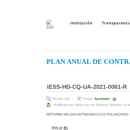
Institución
Transparenci
PLAN ANUAL DE CONTR
IESS-HD-CQ-UA-2021-0061-R
Versión:
1.0
Estado:
Aprobado
Modificado por última vez por Stefanny Stefanny Lova
REFORMA VACUNA ANTINEUMOCOCO POLISACRIDO
平均 (0 票)