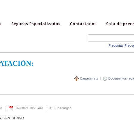
a
Seguros Especializados
Contáctanos
Sala de pren
Preguntas Frecu
ATACIÓN:
Carpeta raíz
Documentos reci
to
07/08/21 10:28 AM
319 Descargas
 Y CONJUGADO