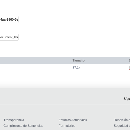
Tamaño
87,1k
Sígu
Transparencia
Estudios Actuariales
Rendición 
Cumplimiento de Sentencias
Formularios
Seguridad d