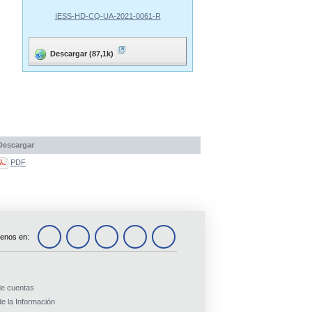
IESS-HD-CQ-UA-2021-0061-R
Descargar (87,1k)
Descargar
PDF
enos en:
de cuentas
e la Información