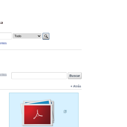
sa
entes
entes
« Atrás