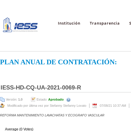
Institución
Transparencia
PLAN ANUAL DE CONTRATACIÓN:
IESS-HD-CQ-UA-2021-0069-R
Versión:
1.0
Estado:
Aprobado
Modificado por última vez por Stefanny Stefanny Lovato
07/08/21 10:37 AM
REFORMA MANTENIMIENTO LAVACHATAS Y ECOGRAFO VASCULAR
Average (0 Votes)