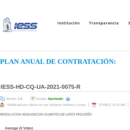
Institución
Transparencia
PLAN ANUAL DE CONTRATACIÓN:
IESS-HD-CQ-UA-2021-0075-R
Versión:
1.0
Estado:
Aprobado
Modificado por última vez por Stefanny Stefanny Lovato
07/08/21 10:41 AM
RESOLUCION ADQUISICION GUANTES DE LATEX PEQUEÑO
Average (0 Votes)