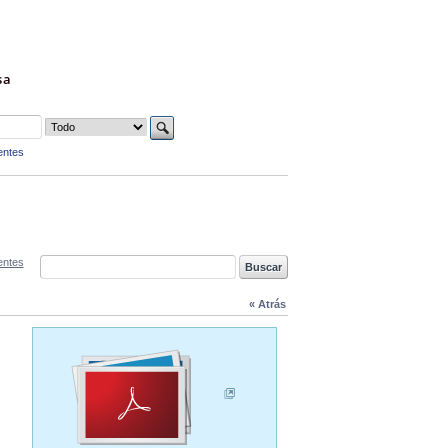
sa
entes
entes
« Atrás