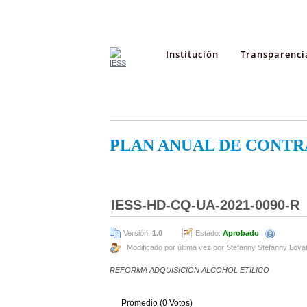
Institución
Transparenci
PLAN ANUAL DE CONTR
IESS-HD-CQ-UA-2021-0090-R
Versión:
1.0
Estado:
Aprobado
Modificado por última vez por Stefanny Stefanny Lova
REFORMA ADQUISICION ALCOHOL ETILICO
Promedio (0 Votos)