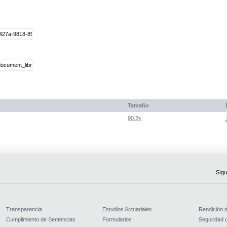
Tamaño
90,2k
Sígu
Transparencia
Estudios Actuariales
Rendición 
Cumplimiento de Sentencias
Formularios
Seguridad d