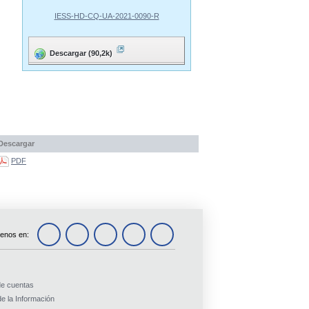
IESS-HD-CQ-UA-2021-0090-R
Descargar (90,2k)
Descargar
PDF
enos en:
de cuentas
e la Información