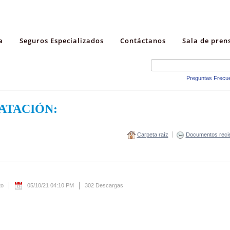
a
Seguros Especializados
Contáctanos
Sala de pren
Preguntas Frecu
ATACIÓN:
Carpeta raíz
Documentos reci
to
05/10/21 04:10 PM
302 Descargas