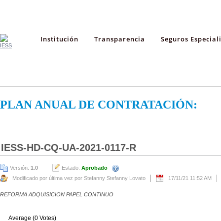
Institución
Transparencia
Seguros Especial
PLAN ANUAL DE CONTRATACIÓN:
IESS-HD-CQ-UA-2021-0117-R
Versión:
1.0
Estado:
Aprobado
Modificado por última vez por Stefanny Stefanny Lovato
17/11/21 11:52 AM
REFORMA ADQUISICION PAPEL CONTINUO
Average (0 Votes)