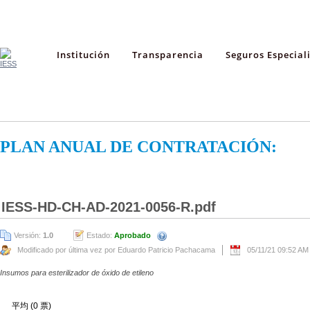
Institución
Transparencia
Seguros Especial
PLAN ANUAL DE CONTRATACIÓN:
IESS-HD-CH-AD-2021-0056-R.pdf
Versión:
1.0
Estado:
Aprobado
Modificado por última vez por Eduardo Patricio Pachacama
05/11/21 09:52 AM
Insumos para esterilizador de óxido de etileno
平均 (0 票)