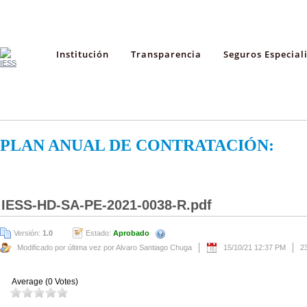
Institución
Transparencia
Seguros Especial
PLAN ANUAL DE CONTRATACIÓN:
IESS-HD-SA-PE-2021-0038-R.pdf
Versión:
1.0
Estado:
Aprobado
Modificado por última vez por Alvaro Santiago Chuga
15/10/21 12:37 PM
2
Average (0 Votes)