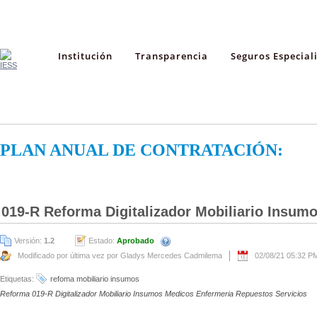
Institución
Transparencia
Seguros Especial
PLAN ANUAL DE CONTRATACIÓN:
019-R Reforma Digitalizador Mobiliario Insum
Versión:
1.2
Estado:
Aprobado
Modificado por última vez por Gladys Mercedes Cadmilema
02/08/21 05:32 P
Etiquetas:
refoma mobiliario insumos
Reforma 019-R Digitalizador Mobiliario Insumos Medicos Enfermeria Repuestos Servicios