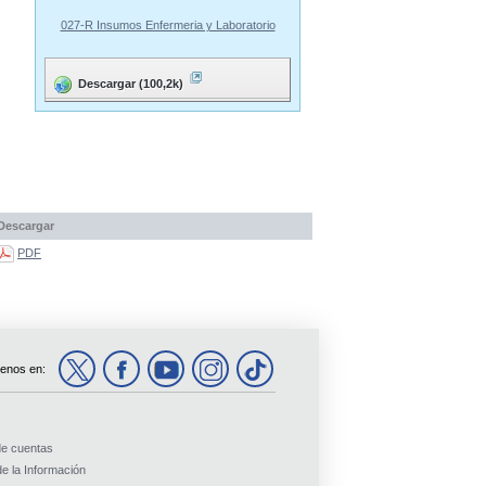
027-R Insumos Enfermeria y Laboratorio
Descargar (100,2k)
Descargar
PDF
enos en:
de cuentas
e la Información