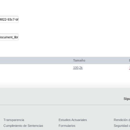
Tamaño
100,2k
Sígu
Transparencia
Estudios Actuariales
Rendición 
Cumplimiento de Sentencias
Formularios
Seguridad d