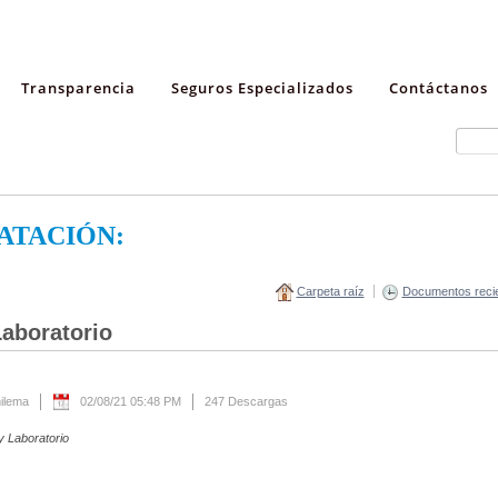
Transparencia
Seguros Especializados
Contáctanos
ATACIÓN:
Carpeta raíz
Documentos reci
aboratorio
ilema
02/08/21 05:48 PM
247 Descargas
y Laboratorio