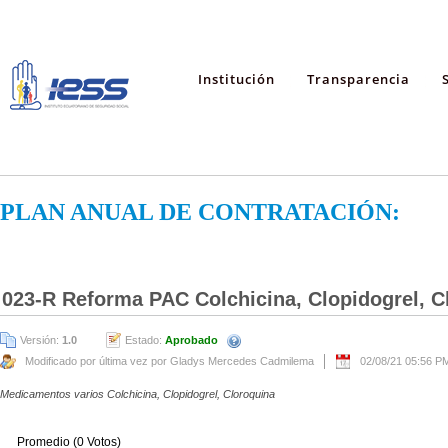
Institución
Transparencia
PLAN ANUAL DE CONTRATACIÓN:
023-R Reforma PAC Colchicina, Clopidogrel, C
Versión:
1.0
Estado:
Aprobado
Modificado por última vez por Gladys Mercedes Cadmilema
02/08/21 05:56 P
Medicamentos varios Colchicina, Clopidogrel, Cloroquina
Promedio (0 Votos)