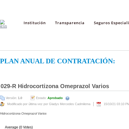
Institución
Transparencia
Seguros Especial
PLAN ANUAL DE CONTRATACIÓN:
029-R Hidrocortizona Omeprazol Varios
Versión:
1.0
Estado:
Aprobado
Modificado por última vez por Gladys Mercedes Cadmilema
15/10/21 03:10 P
Hidrocortizona Omeprazol Varios
Average (0 Votes)