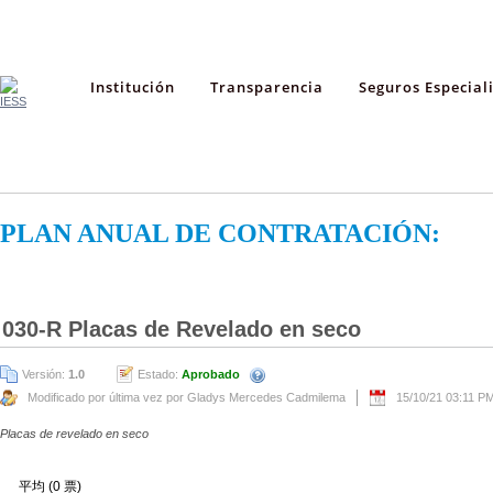
Institución
Transparencia
Seguros Especial
PLAN ANUAL DE CONTRATACIÓN:
030-R Placas de Revelado en seco
Versión:
1.0
Estado:
Aprobado
Modificado por última vez por Gladys Mercedes Cadmilema
15/10/21 03:11 P
Placas de revelado en seco
平均 (0 票)