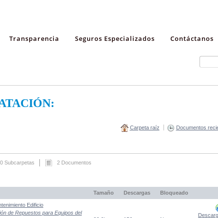
Transparencia
Seguros Especializados
Contáctanos
ATACIÓN:
Carpeta raíz
Documentos reci
0 Subcarpetas
2 Documentos
Tamaño
Descargas
Bloqueado
enimiento Edificio
ción de Repuestos para Equipos del
Descarg