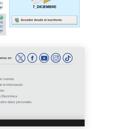
6k)
7_DICIEMBRE
na)
Acceder desde el escritorio
ar
8k)
na)
enos en:
de cuentas
e la Información
ias
 Electrónica
obre datos personales