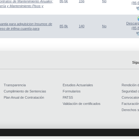
86,6k
156
No
ontratos de Mantenimiento Anuales;
(86,
mería y Mantenimiento Pisos y
(Abre una nueva venta
Descarg
uantia para adquisicion Insumos de
85,8k
140
No
(85,
ceso de infima cuantía para
(Abre una nueva venta
Sígu
Transparencia
Estudios Actuariales
Rendición 
Cumplimiento de Sentencias
Formularios
Seguridad d
Plan Anual de Contratación
PATSS
Convocator
Validación de certificados
Facturación
Derechos s