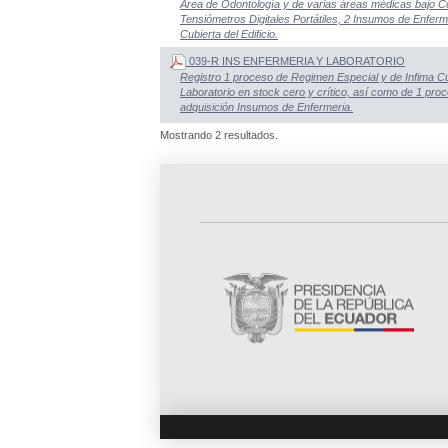
Área de Odontología y de varias áreas médicas bajo C
Tensiómetros Digitales Portátiles, 2 Insumos de Enfer
Cubierta del Edificio.
039-R INS ENFERMERIA Y LABORATORIO
Registro 1 proceso de Regimen Especial y de Infima C
Laboratorio en stock cero y crítico, así como de 1 pro
adquisición Insumos de Enfermeria.
Mostrando 2 resultados.