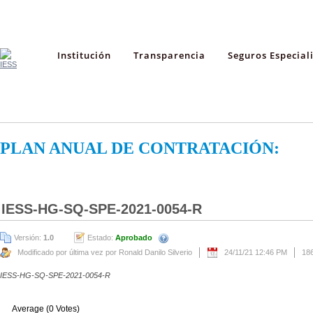
Institución
Transparencia
Seguros Especial
PLAN ANUAL DE CONTRATACIÓN:
IESS-HG-SQ-SPE-2021-0054-R
Versión:
1.0
Estado:
Aprobado
Modificado por última vez por Ronald Danilo Silverio
24/11/21 12:46 PM
18
IESS-HG-SQ-SPE-2021-0054-R
Average (0 Votes)