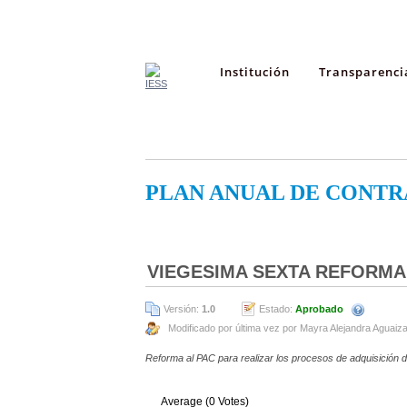
Institución
Transparenci
PLAN ANUAL DE CONTR
VIEGESIMA SEXTA REFORMA
Versión:
1.0
Estado:
Aprobado
Modificado por última vez por Mayra Alejandra Aguaiz
Reforma al PAC para realizar los procesos de adquisición d
Average (0 Votes)