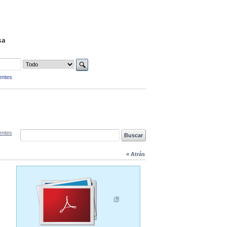
sa
entes
entes
« Atrás