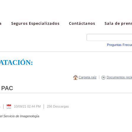
a
Seguros Especializados
Contáctanos
Sala de pren
Preguntas Frecu
ATACIÓN:
Carpeta raíz
Documentos reci
 PAC
a
10/09/21 02:44 PM
256 Descargas
el Servicio de Imagenología