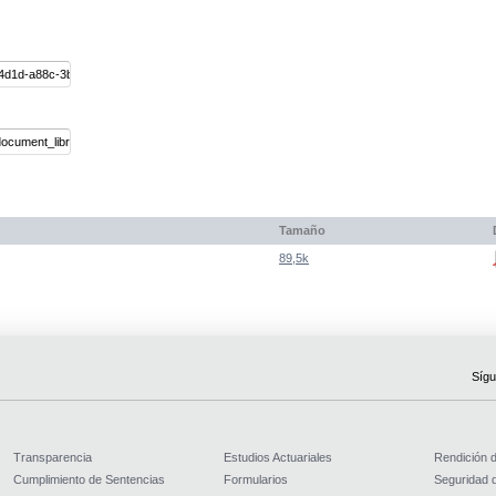
Tamaño
89,5k
Sígu
Transparencia
Estudios Actuariales
Rendición 
Cumplimiento de Sentencias
Formularios
Seguridad d