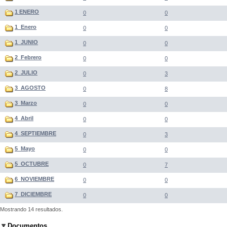
1 ENERO
0
0
1_Enero
0
0
1_JUNIO
0
0
2_Febrero
0
0
2_JULIO
0
3
3_AGOSTO
0
8
3_Marzo
0
0
4_Abril
0
0
4_SEPTIEMBRE
0
3
5_Mayo
0
0
5_OCTUBRE
0
7
6_NOVIEMBRE
0
0
7_DICIEMBRE
0
0
Mostrando 14 resultados.
Documentos