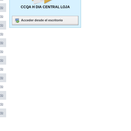
CCQA H DIA CENTRAL LOJA
rio
rio
Acceder desde el escritorio
rio
rio
rio
rio
rio
rio
rio
rio
rio
rio
rio