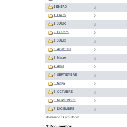
1 ENERO
0
1_Enero
0
1_JUNIO
0
2_Febrero
0
2_JULIO
0
3_AGOSTO
0
3_Marzo
0
4_Abril
0
4_SEPTIEMBRE
0
5_Mayo
0
5_OCTUBRE
0
6_NOVIEMBRE
0
7_DICIEMBRE
0
Mostrando 14 resultados.
Documentos