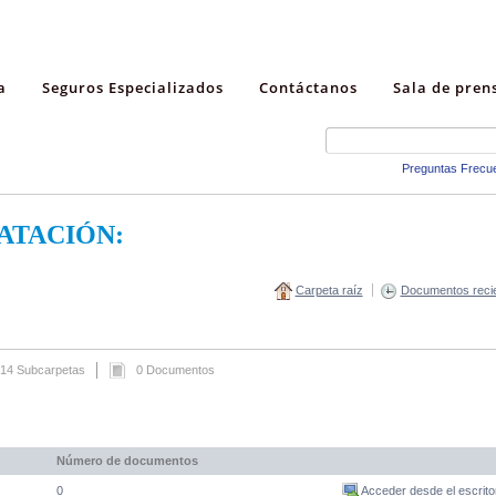
a
Seguros Especializados
Contáctanos
Sala de pren
Preguntas Frecu
ATACIÓN:
Carpeta raíz
Documentos reci
14 Subcarpetas
0 Documentos
Número de documentos
0
Acceder desde el escrito