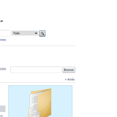
sa
entes
entes
« Atrás
rio