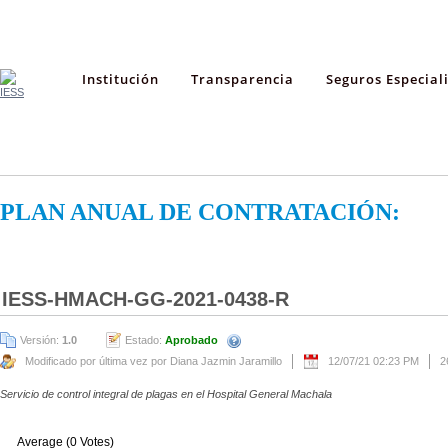
Institución
Transparencia
Seguros Especial
PLAN ANUAL DE CONTRATACIÓN:
IESS-HMACH-GG-2021-0438-R
Versión:
1.0
Estado:
Aprobado
Modificado por última vez por Diana Jazmin Jaramillo
12/07/21 02:23 PM
2
Servicio de control integral de plagas en el Hospital General Machala
Average (0 Votes)