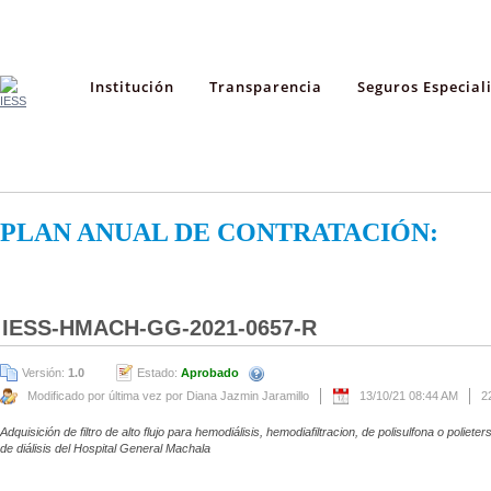
Institución
Transparencia
Seguros Especial
PLAN ANUAL DE CONTRATACIÓN:
IESS-HMACH-GG-2021-0657-R
Versión:
1.0
Estado:
Aprobado
Modificado por última vez por Diana Jazmin Jaramillo
13/10/21 08:44 AM
2
Adquisición de filtro de alto flujo para hemodiálisis, hemodiafiltracion, de polisulfona o poliet
de diálisis del Hospital General Machala