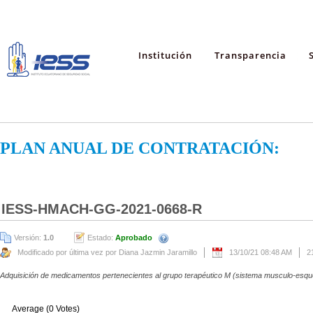
Institución
Transparencia
PLAN ANUAL DE CONTRATACIÓN:
IESS-HMACH-GG-2021-0668-R
Versión:
1.0
Estado:
Aprobado
Modificado por última vez por Diana Jazmin Jaramillo
13/10/21 08:48 AM
2
Adquisición de medicamentos pertenecientes al grupo terapéutico M (sistema musculo-esque
Average (0 Votes)