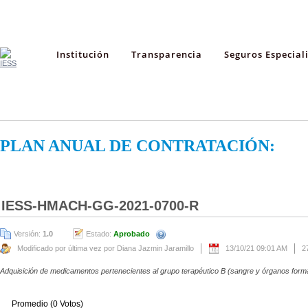
Institución
Transparencia
Seguros Especial
PLAN ANUAL DE CONTRATACIÓN:
IESS-HMACH-GG-2021-0700-R
Versión:
1.0
Estado:
Aprobado
Modificado por última vez por Diana Jazmin Jaramillo
13/10/21 09:01 AM
2
Adquisición de medicamentos pertenecientes al grupo terapéutico B (sangre y órganos for
Promedio (0 Votos)