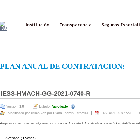
Institución
Transparencia
Seguros Especial
PLAN ANUAL DE CONTRATACIÓN:
IESS-HMACH-GG-2021-0740-R
Versión:
1.0
Estado:
Aprobado
Modificado por última vez por Diana Jazmin Jaramillo
13/10/21 09:07 AM
1
Adquisición de gasa de algodón para el área de central de esterilización del Hospital Genera
Average (0 Votes)