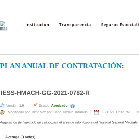
Institución
Transparencia
Seguros Especial
PLAN ANUAL DE CONTRATACIÓN:
IESS-HMACH-GG-2021-0782-R
Versión:
1.0
Estado:
Aprobado
Modificado por última vez por Diana Jazmin Jaramillo
16/11/21 12:32 PM
2
Adquisición de hidróxido de calcio para el área de odontología del Hospital General Machala
Average (0 Votes)