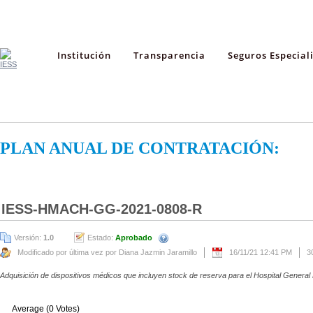
Institución
Transparencia
Seguros Especial
PLAN ANUAL DE CONTRATACIÓN:
IESS-HMACH-GG-2021-0808-R
Versión:
1.0
Estado:
Aprobado
Modificado por última vez por Diana Jazmin Jaramillo
16/11/21 12:41 PM
3
Adquisición de dispositivos médicos que incluyen stock de reserva para el Hospital Genera
Average (0 Votes)