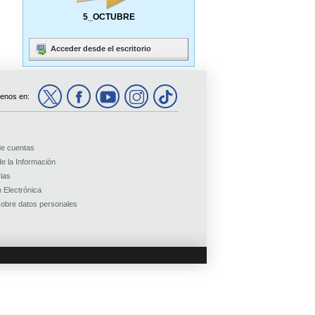
5_OCTUBRE
Acceder desde el escritorio
enos en:
de cuentas
e la Información
ias
 Electrónica
obre datos personales