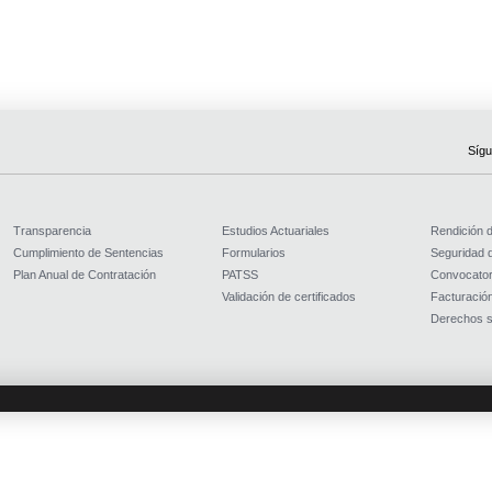
Sígu
Transparencia
Estudios Actuariales
Rendición 
Cumplimiento de Sentencias
Formularios
Seguridad d
Plan Anual de Contratación
PATSS
Convocator
Validación de certificados
Facturación
Derechos s