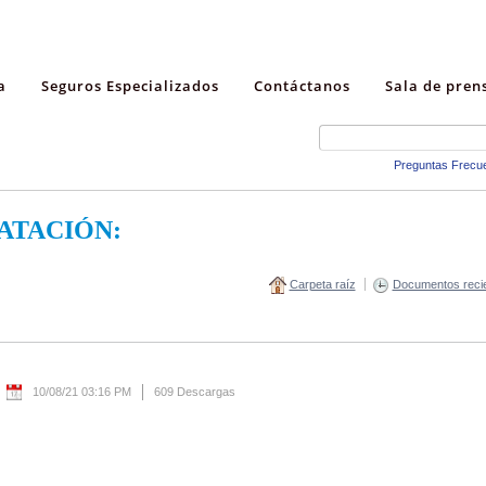
a
Seguros Especializados
Contáctanos
Sala de pren
Preguntas Frecu
ATACIÓN:
Carpeta raíz
Documentos reci
10/08/21 03:16 PM
609 Descargas