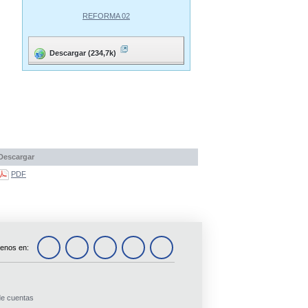
REFORMA 02
Descargar (234,7k)
Descargar
PDF
enos en:
de cuentas