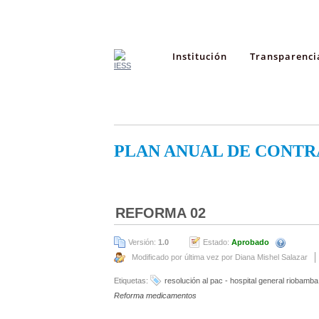
Institución
Transparenci
PLAN ANUAL DE CONTR
REFORMA 02
Versión:
1.0
Estado:
Aprobado
Modificado por última vez por Diana Mishel Salazar
Etiquetas:
resolución al pac - hospital general riobamba
Reforma medicamentos