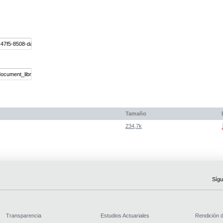
Tamaño
234,7k
Sígu
Transparencia
Estudios Actuariales
Rendición 