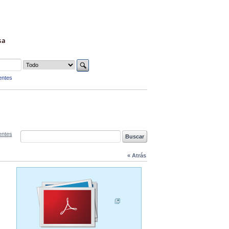
sa
entes
entes
« Atrás