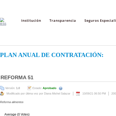
Institución
Transparencia
Seguros Especial
PLAN ANUAL DE CONTRATACIÓN:
REFORMA 51
Versión:
1.0
Estado:
Aprobado
Modificado por última vez por Diana Mishel Salazar
10/09/21 06:50 PM
200
Reforma alimentos
Average (0 Votes)