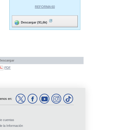
REFORMA 60
Descargar (91,6k)
Descargar
PDF
enos en:
de cuentas
e la Información