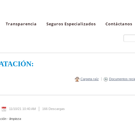
Transparencia
Seguros Especializados
Contáctanos
ATACIÓN:
Carpeta raíz
Documentos reci
11/10/21 10:40 AM
166 Descargas
ción - limpieza