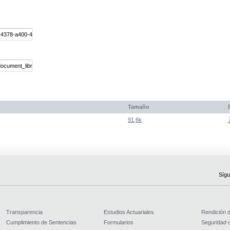
Tamaño
91,6k
Sígu
Transparencia
Estudios Actuariales
Rendición 
Cumplimiento de Sentencias
Formularios
Seguridad d