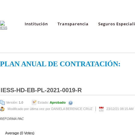
Institución
Transparencia
Seguros Especial
PLAN ANUAL DE CONTRATACIÓN:
IESS-HD-EB-PL-2021-0019-R
Versión:
1.0
Estado:
Aprobado
Modificado por última vez por DANIELA BERENICE CRUZ
23/12/21 08:15 AM
REFORMA PAC
Average (0 Votes)