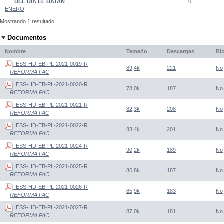
DEL DIA EL BATAN
0
ENERO
Mostrando 1 resultado.
Documentos
Nombre
Tamaño
Descargas
Bl
IESS-HD-EB-PL-2021-0019-R
89,4k
221
No
REFORMA PAC
IESS-HD-EB-PL-2021-0020-R
78,0k
187
No
REFORMA PAC
IESS-HD-EB-PL-2021-0021-R
82,3k
208
No
REFORMA PAC
IESS-HD-EB-PL-2021-0022-R
83,4k
201
No
REFORMA PAC
IESS-HD-EB-PL-2021-0024-R
90,2k
189
No
REFORMA PAC
IESS-HD-EB-PL-2021-0025-R
86,8k
187
No
REFORMA PAC
IESS-HD-EB-PL-2021-0026-R
85,9k
183
No
REFORMA PAC
IESS-HD-EB-PL-2021-0027-R
87,0k
181
No
REFORMA PAC