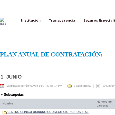
Institución
Transparencia
Seguros Especial
PLAN ANUAL DE CONTRATACIÓN:
1_JUNIO
Modificado por última vez 14/07/21 05:14 PM
1 Subcarpeta
10 Docum
Subcarpetas
Número de
Nombre
carpetas
CENTRO CLINICO QUIRURGICO AMBULATORIO HOSPITAL