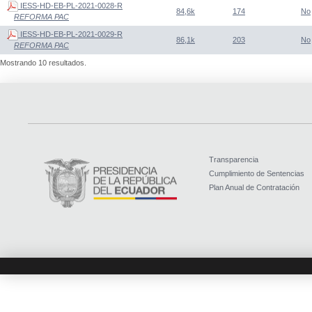
IESS-HD-EB-PL-2021-0028-R
84,6k
174
No
REFORMA PAC
IESS-HD-EB-PL-2021-0029-R
86,1k
203
No
REFORMA PAC
Mostrando 10 resultados.
Transparencia
Cumplimiento de Sentencias
Plan Anual de Contratación