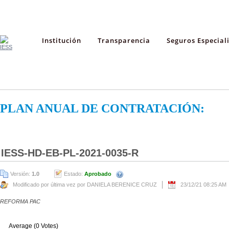
Institución
Transparencia
Seguros Especial
PLAN ANUAL DE CONTRATACIÓN:
IESS-HD-EB-PL-2021-0035-R
Versión:
1.0
Estado:
Aprobado
Modificado por última vez por DANIELA BERENICE CRUZ
23/12/21 08:25 AM
REFORMA PAC
Average (0 Votes)