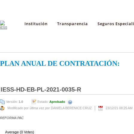
Institución
Transparencia
Seguros Especial
PLAN ANUAL DE CONTRATACIÓN:
IESS-HD-EB-PL-2021-0035-R
Versión:
1.0
Estado:
Aprobado
Modificado por última vez por DANIELA BERENICE CRUZ
23/12/21 08:25 AM
REFORMA PAC
Average (0 Votes)