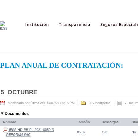
Institución
Transparencia
Seguros Especial
PLAN ANUAL DE CONTRATACIÓN:
5_OCTUBRE
Modificado por última vez 14/07/21 05:15 PM
0 Subcarpetas
7 Docum
Documentos
Nombre
Tamaño
Descargas
Blo
IESS-HD-EB-PL-2021-0050-R
85,0k
198
No
REFORMA PAC