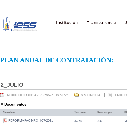
Institución
Transparencia
PLAN ANUAL DE CONTRATACIÓN:
2_JULIO
Modificado por última vez 23/07/21 10:54 AM
0 Subcarpetas
1 Docum
Documentos
Nombre
Tamaño
Descargas
B
REFORMA PAC NRO. 007-2021
83,7k
296
N