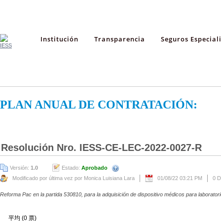
Institución
Transparencia
Seguros Especial
PLAN ANUAL DE CONTRATACIÓN:
Resolución Nro. IESS-CE-LEC-2022-0027-R
Versión:
1.0
Estado:
Aprobado
Modificado por última vez por Monica Luisiana Lara
01/08/22 03:21 PM
0 
Reforma Pac en la partida 530810, para la adquisición de dispositivo médicos para laborato
平均 (0 票)