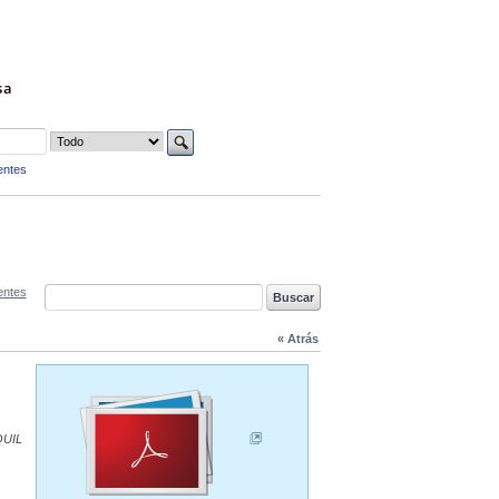
sa
entes
entes
« Atrás
QUIL