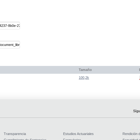
Tamaño
100,2k
Sígu
Transparencia
Estudios Actuariales
Rendición 