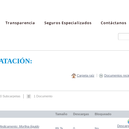
Transparencia
Seguros Especializados
Contáctanos
ATACIÓN:
Carpeta raíz
Documentos reci
0 Subcarpetas
1 Documento
Tamaño
Descargas
Bloqueado
Descarg
Medicamento: Morfina líquido
89,7k
0
No