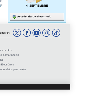
7k)
na)
4_SEPTIEMBRE
Acceder desde el escritorio
enos en:
de cuentas
e la Información
ias
 Electrónica
obre datos personales