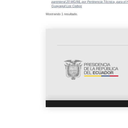
parenteral 20 MG/ML por Pertinencia Técnica, para el 
Guayaquil Los Ceibos
Mostrando 1 resultado.