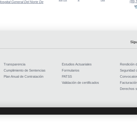
(89,
Hospital General Del Norte De
(Abre una nueva venta
Sígu
Transparencia
Estudios Actuariales
Rendición 
Cumplimiento de Sentencias
Formularios
Seguridad d
Plan Anual de Contratación
PATSS
Convocator
Validación de certificados
Facturación
Derechos s