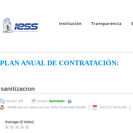
Institución
Transparencia
PLAN ANUAL DE CONTRATACIÓN:
sanitizacion
Versión:
1.0
Estado:
Aprobado
Modificado por última vez por Ninfa Esmeralda Rengifo
03/12/21 08:56 AM
Average (0 Votes)