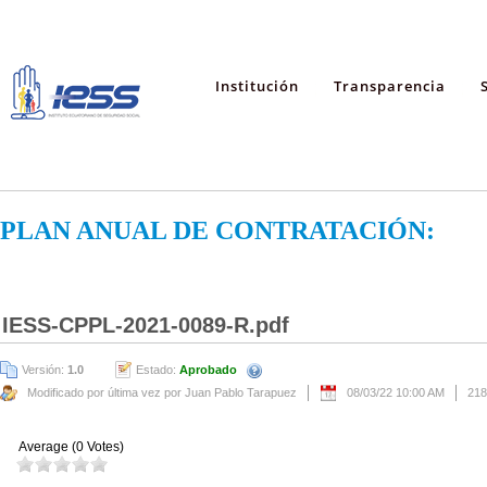
Institución
Transparencia
PLAN ANUAL DE CONTRATACIÓN:
IESS-CPPL-2021-0089-R.pdf
Versión:
1.0
Estado:
Aprobado
Modificado por última vez por Juan Pablo Tarapuez
08/03/22 10:00 AM
218
Average (0 Votes)